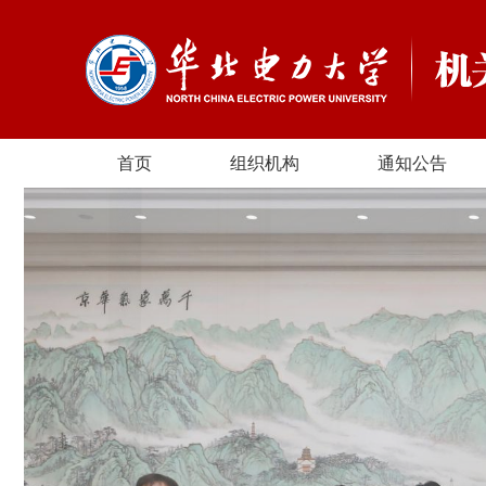
首页
组织机构
通知公告