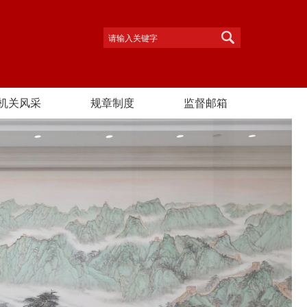
机关风采
规章制度
监督邮箱