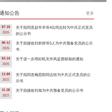
通知公告
更多
07-10
关于拟同意赵辛辛等4位同志转为中共正式党员
2026
的公示书
06-12
关于拟接收刘舒婷等5人为中共预备党员的公示
2026
书
03-24
关于进一步用好机关作风监督邮箱的通知
2026
12-09
关于拟同意梅思阳同志转为中共正式党员的公
2025
示书
11-28
关于拟接收刘旭为中共预备党员的公示书
2025